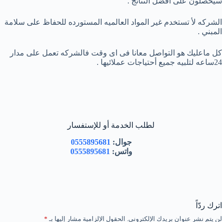
سيحصلون على أفضل النتائج .
الشركه لأ تستخدم غير المواد العالميه المستورده للحفاظ على سلامة
المبني .
كل ماعليك هو التواصل معانا فى اى وقت فالشركه تعمل على مدار
24ساعه لتلبيه جميع أحتياجات عملائيها .
لطلب الخدمة أو للإستفسار
جوال:
0555895681
واتس:
0555895681
اترك ردّاً
لن يتم نشر عنوان بريدك الإلكتروني.
الحقول الإلزامية مشار إليها بـ
*