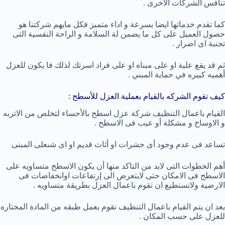
تنافس الشركات الاخرى .
كما تقدم خدماتها ايضا بسرعة و اداء متميز فكل مايهم شركتنا هو
حصول العميل على كل ما يضمن لة السلامة و الراحة النفسية التى
تجنبة اى اضرار .
ثم قد يقع علية او على مبناه او على فراد اسرتك لذلك فا يكون للعزل
أهميه كبيره في حماية المبني .
كيف تقوم الشركه بالقيام بعملية العزل للأسطح :
القيام باعمال التنظيف شركة عزل اسطح بالأحساء لتخلص من الاتربه
و الاوساخ و مشكلة أو عيب فى الاسطح .
تساعد فى عدم وجود أى حشرات او أثاث قديم او اى شىعلى المبنى
أهم الخطوات التى لابد من التاكد منها أن يكون الاسطح متساويه على
الاسطح فى الامكان حتى لايتعرض الى إرتفاعات اوانخفاضات فى
الارضية ولاتستطيع ان تقوم باعمال العزل بطريقة متساويه .
بعد ان يتم القيام باعمال التنظيف نقوم بعمل طبقه من المادة المختاره
للعزل على حسب المكان .