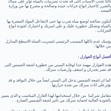
ثالثاً تجنب الاسباب التى قد تحدث تسربيات بالمياه تؤثر على مبناك
بالضرر كاختيار انواع خزانات جيده وصالحة و مصرح بها من وزارة
الصحه .
لتكون صالحه لوضع مياه شرب بها حتى لاتتفاعل المواد المضرة بها
بالمياه وتشكل خطورة عليك و على اسرتك و اختيارك لجودة انواع
الخزانات .
يؤمنك عدم تاكلها المسبب الرئيسى لتسريب المياه الاسطح المنازل
من خلالها .
أفضل أنواع العوازل :
هذه العوازل مهمه جدا لوقاية المبني من خطورة اشعة الشمس التى
قد تضر بجدران و اسقف وارضيات منزلك .
كما ان اشعة الشمس تدخل الى المبني ايضاً من خلال النوافذ و قد
تؤثرعلى اثاث منزلك من شدة حرارتها .
تتعامل شركتنا من خلال استخدامها لهذا العازل المناسب و الذى يتميز
بالجودة العالية لحماية منزلك من تاثير اشعة الشمس الضاره .
سواء على افراد المقيمون داخل المبنى و الضرر الذى قد يقع عليهم