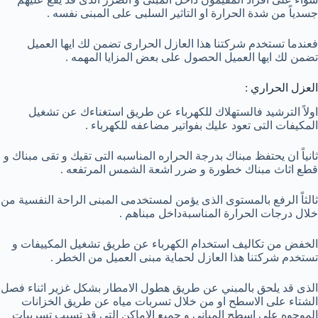
جسدياً من شدة الحرارة او التاثير السلبى على المبنى نفسه .
فعندما تستخدم شركتنا هذا العازل الحرارى تضمن لك ايها العميل
تضمن لك ايها العميل الحصول على بعض المزايا المهمه .
العزل الحراري :
اولاً الترشيد فالستهلاك للكهرباء عن طريق استغناءك عن تشغيل
المكيفات التى تعود عليك بفواتير مضاعفه للكهرباء .
ثانياً ان يحتفظ مبناك بدرجة الحراره المناسبه التى تقيك و تقى مبناك و
قطع اثاث مبناك خطورة و ضرر اشعة الشمس المرتفعه .
ثالثاً الرفع بالمستوى الذى يؤمن لمستخدمى المبنى الراحة النفسية من
خلال درجات الحرارة المناسبةداخل مبناهم .
الخفض من تكاليف استخدام الكهرباء عن طريق تشغيل المكييفات و
تستخدم شركتنا هذا العازل لحماية مبنى العميل من الخطر .
الذى قد يلحق بالمبني عن طريق هطول الامطار بشكل غزير اثناء فصل
الشتاء على الاسطح او من خلال تسربات مياه عن طريق الخزانات
الموجوه على اسطح المبانى و جميع الاماكن التى قد تسبب تسريبات