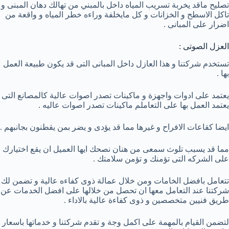
تصليح ماقد يخربة تسريب المياه داخل بالمبني من تهالك دهان المبنى و
تاكل الاسطح و الخزانات و كل مايخلفة وراءه خطر المياه و واقعة من
اضرار على المبانى .
العزل الصوتى :
تستخدم شركتنا و هذا العازل داخل المبانى التى قد يكون طبيعة العمل
بها .
يعتمد على ادوات واجهزة و ماكينات تصدر اصوات عالية كالمصانع التى
يعتمد العمل بها على التعاملم ماكينات تصدر اصوات عاليه .
ايضا كقاعات الافراح و غيرها مما قد يؤدى و يضر بمن يقطنون بجانبهم .
مما قد يسبب تلوث سمعى من هنان نصحك ايها العميل ان يقع اختيارك
على الشركه التى تؤمنك و تؤمن سلامتك .
تتعامل بافضل الخامات ومن خلال عمالة ذوى كفاءه عالية و تضمن لك
شركتنا عند التعامل معها ان تحصل من خلالها على افضل الخدمات عن
طريق فنيين متخصصين و ذوى كفاءة عالية بالاداء .
لتضمن القيام بالمهمة على اكمل وجة و تقدم شركتنا و خدماتها باسعار