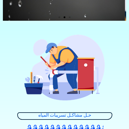
حـل مشاكـل تسريبات المياه