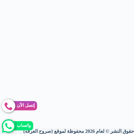
إتصل الآن
واتساب
حقوق النشر © لعام 2026 محفوظة لموقع {صروح العرقه}