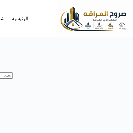
لتجاوز
لى
لمحتوى
الرئيسيه
شر
لا
توجد
نتائج